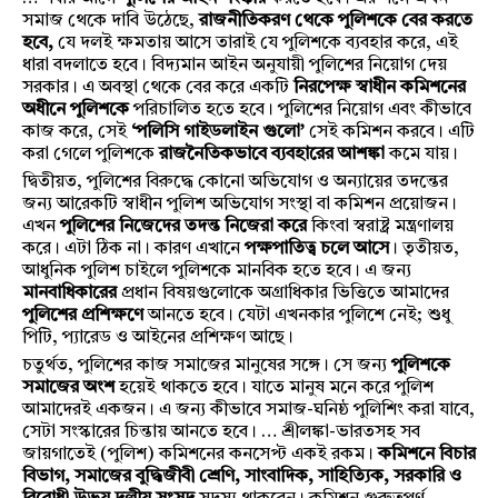
সমাজ থেকে দাবি উঠেছে,
রাজনীতিকরণ থেকে পুলিশকে বের করতে
হবে,
যে দলই ক্ষমতায় আসে তারাই যে পুলিশকে ব্যবহার করে, এই
ধারা বদলাতে হবে। বিদ্যমান আইন অনুযায়ী পুলিশের নিয়োগ দেয়
সরকার। এ অবস্থা থেকে বের করে একটি
নিরপেক্ষ স্বাধীন কমিশনের
অধীনে পুলিশকে
পরিচালিত হতে হবে। পুলিশের নিয়োগ এবং কীভাবে
কাজ করে, সেই
‘পলিসি গাইডলাইন গুলো’
সেই কমিশন করবে। এটি
করা গেলে পুলিশকে
রাজনৈতিকভাবে ব্যবহারের আশঙ্কা
কমে যায়।
দ্বিতীয়ত, পুলিশের বিরুদ্ধে কোনো অভিযোগ ও অন্যায়ের তদন্তের
জন্য আরেকটি স্বাধীন পুলিশ অভিযোগ সংস্থা বা কমিশন প্রয়োজন।
এখন
পুলিশের নিজেদের তদন্ত নিজেরা করে
কিংবা স্বরাষ্ট্র মন্ত্রণালয়
করে। এটা ঠিক না। কারণ এখানে
পক্ষপাতিত্ব চলে আসে
। তৃতীয়ত,
আধুনিক পুলিশ চাইলে পুলিশকে মানবিক হতে হবে। এ জন্য
মানবাধিকারের
প্রধান বিষয়গুলোকে অগ্রাধিকার ভিত্তিতে আমাদের
পুলিশের
প্রশিক্ষণে
আনতে হবে। যেটা এখনকার পুলিশে নেই; শুধু
পিটি, প্যারেড ও আইনের প্রশিক্ষণ আছে।
চতুর্থত, পুলিশের কাজ সমাজের মানুষের সঙ্গে। সে জন্য
পুলিশকে
সমাজের অংশ
হয়েই থাকতে হবে। যাতে মানুষ মনে করে পুলিশ
আমাদেরই একজন। এ জন্য কীভাবে সমাজ-ঘনিষ্ঠ পুলিশিং করা যাবে,
সেটা সংস্কারের চিন্তায় আনতে হবে। … শ্রীলঙ্কা-ভারতসহ সব
জায়গাতেই (পুলিশ) কমিশনের কনসেপ্ট একই রকম।
কমিশনে বিচার
বিভাগ, সমাজের বুদ্ধিজীবী শ্রেণি, সাংবাদিক, সাহিত্যিক, সরকারি ও