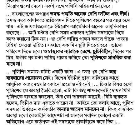
বিরোধী উভয় দলীয় সংসদ
সদস্য থাকবেন। কমিশন গুরুত্বপূর্ণ
নিয়োগগুলো দেবে। একই সঙ্গে পলিসি গাইডলাইন দেবে।
… বাংলাদেশের অপরাধ
তদন্ত পদ্ধতি অনেক বেশি জটিল এবং দীর্ঘ।
তদন্ত করে আদালতে প্রতিবেদন দিতে পুলিশের বছরের পর বছর চলে
যায়। এই জায়গাগুলোতে ইউরোপ-আমেরিকা অনেক আধুনিকায়ন
করেছে। … আট ঘণ্টার বেশি সময় একজন পুলিশ সদস্যকে দিয়ে
কাজ করানো ঠিক নয়। এর বেশি দায়িত্ব পালন করলে তাঁকে ‘ওভার
টাইম’ দেওয়া উচিত। সপ্তাহে এক দিন ছুটি দিতেই হবে। ভালো
পরিবেশ দিতে হবে।
অস্বাস্থ্যকর ব্যারাকে রেখে, ছুটিবিহীন,
দিনের পর
দিন, ঘণ্টার পর ঘণ্টা দায়িত্ব পালন করিয়ে তো
পুলিশকে মানবিক করা
যাবে না।
… পুলিশিং সমাজ-ঘনিষ্ঠ একটি কাজ। এ জন্য খুব বেশি
অস্ত্র
ব্যবহারের প্রয়োজন নে
ই। বিশেষ ইউনিট ছাড়া বাকিদের কাছে
আধুনিক অস্ত্র দেওয়ার কোনো প্রয়োজনই নেই। … চিন্তার বিষয় হলো
পুলিশের যে অবস্থা তৈরি হলো, এটা কি শুধু শাসকদেরই দোষ? যিনি
পুলিশকে ব্যবহার করলেন, তাঁর তো দায়ভার আছেই। যিনি ব্যবহৃত
হলেন, তিনিও দায় এড়াতে পারেন না। আইনে তো বলাই আছে, পুলিশ
সদস্যরা উর্ধ্বতন কর্মকর্তার
অন্যায় আদেশ মানবেন না।
কিন্তু বাস্তবিক
অবস্থা হলো বেআইনি আদেশটা না মানলে পরদিন কোনো একটা
অভিযোগ এনে কর্তৃপক্ষ ওই সদস্যকে চাকরিচ্যুত করে দিল।…