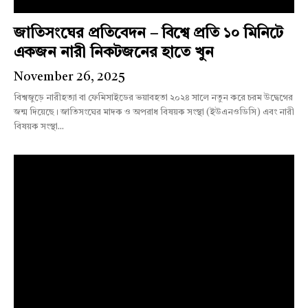
জাতিসংঘের প্রতিবেদন – বিশ্বে প্রতি ১০ মিনিটে
একজন নারী নিকটজনের হাতে খুন
November 26, 2025
বিশ্বজুড়ে নারীহত্যা বা ফেমিসাইডের ভয়াবহতা ২০২৪ সালে নতুন করে চরম উদ্বেগের
জন্ম দিয়েছে। জাতিসংঘের মাদক ও অপরাধ বিষয়ক সংস্থা (ইউএনওডিসি) এবং নারী
বিষয়ক সংস্থা...