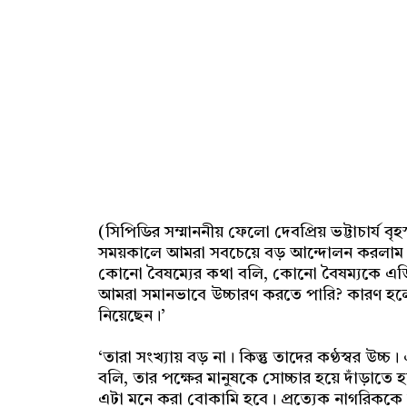
(সিপিডির সম্মাননীয় ফেলো দেবপ্রিয় ভট্টাচার্য ব
সময়কালে আমরা সবচেয়ে বড় আন্দোলন করলাম দ
কোনো বৈষম্যের কথা বলি, কোনো বৈষম্যকে এড়িয়
আমরা সমানভাবে উচ্চারণ করতে পারি? কারণ হ
নিয়েছেন।’
‘তারা সংখ্যায় বড় না। কিন্তু তাদের কণ্ঠস্বর 
বলি, তার পক্ষের মানুষকে সোচ্চার হয়ে দাঁড়াত
এটা মনে করা বোকামি হবে। প্রত্যেক নাগরিককে ত