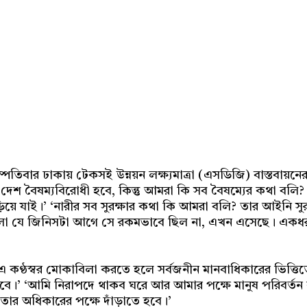
Share
ৃহস্পতিবার ঢাকায় টেকসই উন্নয়ন লক্ষ্যমাত্রা (এসডিজি) বাস্তবায
েশ বৈষম্যবিরোধী হবে, কিন্তু আমরা কি সব বৈষম্যের কথা বলি
ে যাই।’ ‘নারীর সব সুরক্ষার কথা কি আমরা বলি? তার আইনি সুরক্
লো যে জিনিসটা আগে সে রকমভাবে ছিল না, এখন এসেছে। একধরন
উচ্চ। এ কণ্ঠস্বর মোকাবিলা করতে হলে সর্বজনীন মানবাধিকারের ভিত
ে হবে।’ ‘আমি নিরাপদে থাকব ঘরে আর আমার পক্ষে মানুষ পরিবর্তন
ার অধিকারের পক্ষে দাঁড়াতে হবে।’