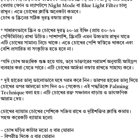
বেলায় ফোন ও ল্যাপটপে Night Mode বা Blue Light Filter চালু
রাখুন। এতে চোখের ক্লান্তি অনেকটা কমবে।
চোখ ও স্ক্রিনের সঠিক দূরত্ব বজায় রাখুন
* সাধারণভাবে স্ক্রিন ও চোখের দূরত্ব ২০-২৪ ইঞ্চি (প্রায় ৫০-৬০
সেন্টিমিটার) রাখা উচিত। পাশাপাশি, স্ক্রিনটি এমন উচ্চতায় রাখুন যাতে
এটি চোখের সামান্য নিচে থাকে। এতে চোখের পেশি স্বস্তিতে থাকবে এবং
বেশি প্রসারিত বা সংকুচিত হতে হবে না।
*যদি চোখ অত্যধিক শুষ্ক হয়ে যায়, তবে ডাক্তারের পরামর্শ অনুযায়ী আইড্রপ
ব্যবহার করা যেতে পারে। এটি চোখের আর্দ্রতা বজায় রাখতে সাহায্য করে।
* দুই হাতের তালু ভালোভাবে ঘষে গরম করে নিন। তারপর হাতের তালু দিয়ে
চোখের ওপর আলতো চাপ দিন ৩০ সেকেন্ড। এই পদ্ধতিকে Palming
Technique বলা হয়। এটি চোখের রক্ত সঞ্চালন বাড়ায় ও তাৎক্ষণিক
আরাম দেয়।
চোখের ব্যায়াম চোখের পেশিকে সক্রিয় রাখে ও দৃষ্টিশক্তির ক্লান্তি কমায়।
সহজ কয়েকটি ব্যায়াম হলো:
– চোখ ঘড়ির কাটার মতো ৫ বার ঘোরান
– বিপরীত দিকে ৫ বার ঘোরান