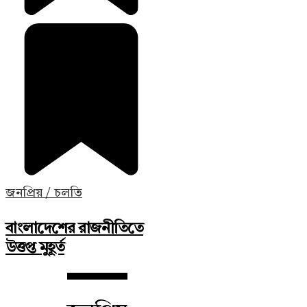
জনপ্রিয় / চলতি
বাংলাদেশের রাজনীতিতে
উত্তপ্ত মুহূর্ত