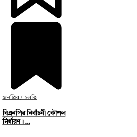
জনপ্রিয় / চলতি
বিএনপির নির্বাচনী কৌশল
নির্ধারণ। ...