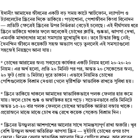
ইদানীং আমাদের জীবনের একটি বড় সময় কাটে স্মার্টফোন, ল্যাপটপ ও
ট্যাবলেটের স্ক্রিনের দিকে তাকিয়ে। পড়াশোনা, পেশাজীবন কিংবা বিনোদন
— প্রতিটি ক্ষেত্রেই স্ক্রিনের উপর নির্ভরতা বেড়েই চলেছে। এই দীর্ঘসময় ধরে
স্ক্রিনে তাকিয়ে থাকার ফলে অনেকেই চোখের ক্লান্তি, শুষ্কতা, ঝাপসা দেখা,
এমনকি মাথাব্যথার মতো সমস্যার মুখোমুখি হন। তবে চিন্তার কিছু নেই;
দৈনন্দিন জীবনে কয়েকটি সহজ অভ্যাস গড়ে তুললেই এই সমস্যাগুলো
সহজেই নিয়ন্ত্রণে আনা যায়।
* চোখের আরামের জন্য সবচেয়ে কার্যকর একটি নিয়ম হলো ২০-২০-২০
নিয়ম। এর অর্থ হলো, প্রতি ২০ মিনিট পর পর, অন্তত ২০ সেকেন্ডের জন্য,
২০ ফুট (প্রায় ৬ মিটার) দূরে তাকান। এভাবে নিয়মিত চোখের
পেশিগুলোকে বিশ্রাম দেওয়া গেলে দৃষ্টিশক্তি স্বাভাবিক রাখতে সুবিধা হয়।
* স্ক্রিনে তাকিয়ে থাকলে আমাদের স্বাভাবিকভাবে পলক ফেলার হার কমে
যায়। ফলে চোখ শুষ্ক ও অস্বস্তিকর হয়ে পড়ে। সচেতনভাবে প্রতি মিনিটে
অন্তত ১৫-২০ বার পলক ফেললে চোখের স্বাভাবিক আর্দ্রতা বজায় থাকে।
প্রয়োজনে মাঝে মাঝে চোখ বন্ধ রেখে কয়েক সেকেন্ড বিশ্রাম দিন।
* স্ক্রিনের উজ্জ্বলতা আশপাশের আলোর সাথে সামঞ্জস্যপূর্ণ রাখা জরুরি। খুব
বেশি উজ্জ্বল অথবা অতিরিক্ত ঝাপসা স্ক্রিন — দুইটাই চোখের ওপর চাপ
ফেলে। দিনের বেলায় স্বাভাবিক আলোয় স্ক্রিন সেটিংস রাখুন, আর রাতের