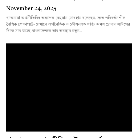
November 24, 2025
খ্যাতনামা অর্থনীতিবিদ অধ্যাপক রেহমান সোবহান বলেছেন, দ্রুত পরিবর্তনশীল
বৈশ্বিক প্রেক্ষাপটে- যেখানে অর্থনৈতিক ও কৌশলগত শক্তি ক্রমশ গ্লোবাল সাউথের
দিকে সরে যাচ্ছে-বাংলাদেশকে তার অবস্থান নতুন...