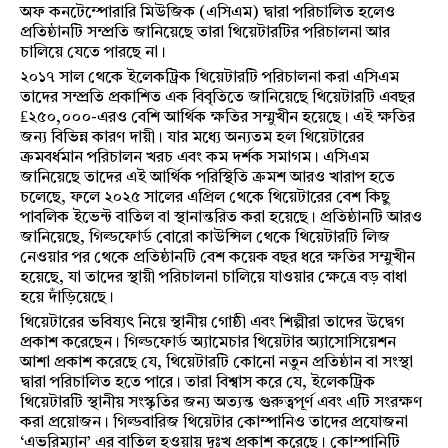
অফ কনটেম্পোরারি মিউজিক (এসিএম) দ্বারা পরিচালিত হলেও
প্রতিষ্ঠানটি সম্প্রতি জানিয়েছে তারা থিয়েটারটির পরিচালনা আর
চালিয়ে যেতে পারছে না।
২০১৭ সাল থেকে ইলেকট্রিক থিয়েটারটি পরিচালনা করা এসিএম
তাদের সম্প্রতি প্রকাশিত এক বিবৃতিতে জানিয়েছে থিয়েটারটি এবছর
₤২৫০,০০০-এরও বেশি আর্থিক ক্ষতির সম্মুখীন হয়েছে। এই ক্ষতির
জন্য বিভিন্ন কারণ দায়ী। যার মধ্যে অন্যতম হল থিয়েটারের
ক্রমবর্ধমান পরিচালন খরচ এবং কম দর্শক সমাগম। এসিএম
জানিয়েছে তাদের এই আর্থিক পরিস্থিতি ক্রমশ আরও খারাপ হতে
চলেছে, ফলে ২০২৫ সালের এপ্রিল থেকে থিয়েটারের বেশ কিছু
পাবলিক ইভেন্ট বাতিল বা স্থানান্তরিত করা হয়েছে। প্রতিষ্ঠানটি আরও
জানিয়েছে, গিল্ডফোর্ড বোরো কাউন্সিল থেকে থিয়েটারটি লিজ
নেওয়ার পর থেকে প্রতিষ্ঠানটি বেশ কয়েক বছর ধরে ক্ষতির সম্মুখীন
হয়েছে, যা তাদের স্থায়ী পরিচালনা চালিয়ে যাওয়ার ক্ষেত্রে বড় বাধা
হয়ে দাঁড়িয়েছে।
থিয়েটারের ভবিষ্যৎ নিয়ে স্থানীয় গোষ্ঠী এবং শিল্পীরা তাদের উদ্বেগ
প্রকাশ করেছেন। গিল্ডফোর্ড অ্যামেচার থিয়েটার অ্যাসোসিয়েশন
আশা প্রকাশ করেছে যে, থিয়েটারটি কোনো নতুন প্রতিষ্ঠান বা সংস্থা
দ্বারা পরিচালিত হতে পারে। তারা বিশ্বাস করে যে, ইলেকট্রিক
থিয়েটারটি স্থানীয় সংস্কৃতির জন্য অত্যন্ত গুরুত্বপূর্ণ এবং এটি সংরক্ষণ
করা প্রয়োজন। গিল্ডবারিজ থিয়েটার কোম্পানিও তাদের প্রযোজনা
‘এভরিম্যান’ এর বাতিল হওয়ায় দুঃখ প্রকাশ করেছে। কোম্পানিটি