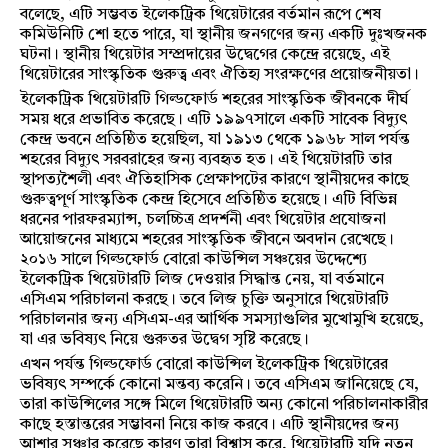
বলেছে, এটি সম্ভবত ইলেকট্রিক থিয়েটারের বর্তমান রূপে শেষ
কমিউনিটি শো হতে পারে, যা স্থানীয় জনগণের জন্য একটি দুঃখজনক
ঘটনা। স্থানীয় থিয়েটার সম্প্রদায়ের উদ্বেগের কেন্দ্রে রয়েছে, এই
থিয়েটারের সাংস্কৃতিক গুরুত্ব এবং ঐতিহ্য সংরক্ষণের প্রয়োজনীয়তা।
ইলেকট্রিক থিয়েটারটি গিল্ডফোর্ড শহরের সাংস্কৃতিক জীবনকে দীর্ঘ
সময় ধরে প্রভাবিত করেছে। এটি ১৯৯৭সালে একটি সাবেক বিদ্যুৎ
কেন্দ্র ভবনে প্রতিষ্ঠিত হয়েছিল, যা ১৯১৩ থেকে ১৯৬৮ সাল পর্যন্ত
শহরের বিদ্যুৎ সরবরাহের জন্য ব্যবহৃত হত। এই থিয়েটারটি তার
স্থাপত্যশৈলী এবং ঐতিহাসিক প্রেক্ষাপটের কারণে স্থানীয়দের কাছে
গুরুত্বপূর্ণ সাংস্কৃতিক কেন্দ্র হিসেবে প্রতিষ্ঠিত হয়েছে। এটি বিভিন্ন
ধরনের পারফরম্যান্স, চলচ্চিত্র প্রদর্শনী এবং থিয়েটার প্রযোজনা
আয়োজনের মাধ্যমে শহরের সাংস্কৃতিক জীবনে অবদান রেখেছে।
২০১৬ সালে গিল্ডফোর্ড বোরো কাউন্সিল সঞ্চয়ের উদ্দেশ্যে
ইলেকট্রিক থিয়েটারটি লিজ দেওয়ার সিদ্ধান্ত নেয়, যা বর্তমানে
এসিএম পরিচালনা করছে। তবে লিজ চুক্তি অনুসারে থিয়েটারটি
পরিচালনার জন্য এসিএম-এর আর্থিক সমস্যাগুলির মুখোমুখি হয়েছে,
যা এর ভবিষ্যৎ নিয়ে গুরুতর উদ্বেগ সৃষ্টি করেছে।
এখন পর্যন্ত গিল্ডফোর্ড বোরো কাউন্সিল ইলেকট্রিক থিয়েটারের
ভবিষ্যৎ সম্পর্কে কোনো মন্তব্য করেনি। তবে এসিএম জানিয়েছে যে,
তারা কাউন্সিলের সঙ্গে মিলে থিয়েটারটি অন্য কোনো পরিচালনাকারীর
কাছে হস্তান্তরের সম্ভাবনা নিয়ে কাজ করবে। এটি স্থানীয়দের জন্য
আশার সঞ্চার করেছে কারণ তারা বিশ্বাস করে, থিয়েটারটি যদি নতুন