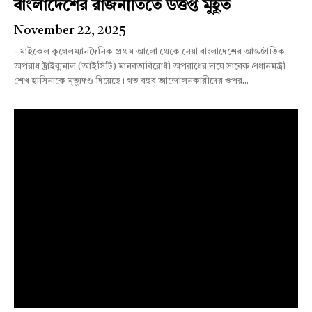
বাংলাদেশের রাজনীতিতে উত্তপ্ত মুহূর্ত
November 22, 2025
- মাইকেল কুগেলম্যানদৈনিক প্রথম আলো থেকে নেয়া বাংলাদেশের আন্তর্জাতিক
অপরাধ ট্রাইব্যুনাল (আইসিটি) মানবতাবিরোধী অপরাধের দায়ে সাবেক প্রধানমন্ত্রী
শেখ হাসিনাকে মৃত্যুদণ্ড দিয়েছে। গত বছর আন্দোলনকারীদের ওপর...