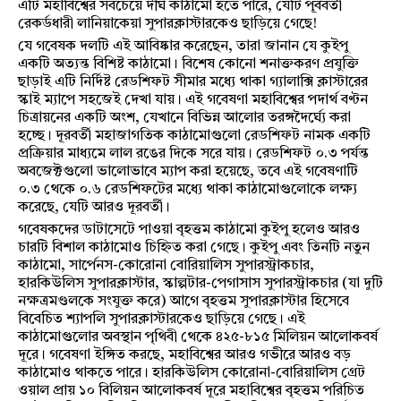
এটি মহাবিশ্বের সবচেয়ে দীর্ঘ কাঠামো হতে পারে, যেটি পূর্ববর্তী
রেকর্ডধারী লানিয়াকেয়া সুপারক্লাস্টারকেও ছাড়িয়ে গেছে!
যে গবেষক দলটি এই আবিষ্কার করেছেন, তারা জানান যে কুইপু
একটি অত্যন্ত বিশিষ্ট কাঠামো। বিশেষ কোনো শনাক্তকরণ প্রযুক্তি
ছাড়াই এটি নির্দিষ্ট রেডশিফট সীমার মধ্যে থাকা গ্যালাক্সি ক্লাস্টারের
স্কাই ম্যাপে সহজেই দেখা যায়। এই গবেষণা মহাবিশ্বের পদার্থ বণ্টন
চিত্রায়নের একটি অংশ, যেখানে বিভিন্ন আলোর তরঙ্গদৈর্ঘ্যে করা
হচ্ছে। দূরবর্তী মহাজাগতিক কাঠামোগুলো রেডশিফট নামক একটি
প্রক্রিয়ার মাধ্যমে লাল রঙের দিকে সরে যায়। রেডশিফট ০.৩ পর্যন্ত
অবজেক্টগুলো ভালোভাবে ম্যাপ করা হয়েছে, তবে এই গবেষণাটি
০.৩ থেকে ০.৬ রেডশিফটের মধ্যে থাকা কাঠামোগুলোকে লক্ষ্য
করেছে, যেটি আরও দূরবর্তী।
গবেষকদের ডাটাসেটে পাওয়া বৃহত্তম কাঠামো কুইপু হলেও আরও
চারটি বিশাল কাঠামোও চিহ্নিত করা গেছে। কুইপু এবং তিনটি নতুন
কাঠামো, সার্পেনস-কোরোনা বোরিয়ালিস সুপারস্ট্রাকচার,
হারকিউলিস সুপারক্লাস্টার, স্কাল্পটার-পেগাসাস সুপারস্ট্রাকচার (যা দুটি
নক্ষত্রমণ্ডলকে সংযুক্ত করে) আগে বৃহত্তম সুপারক্লাস্টার হিসেবে
বিবেচিত শ্যাপলি সুপারক্লাস্টারকেও ছাড়িয়ে গেছে। এই
কাঠামোগুলোর অবস্থান পৃথিবী থেকে ৪২৫-৮১৫ মিলিয়ন আলোকবর্ষ
দূরে। গবেষণা ইঙ্গিত করছে, মহাবিশ্বের আরও গভীরে আরও বড়
কাঠামোও থাকতে পারে। হারকিউলিস কোরোনা-বোরিয়ালিস গ্রেট
ওয়াল প্রায় ১০ বিলিয়ন আলোকবর্ষ দূরে মহাবিশ্বের বৃহত্তম পরিচিত