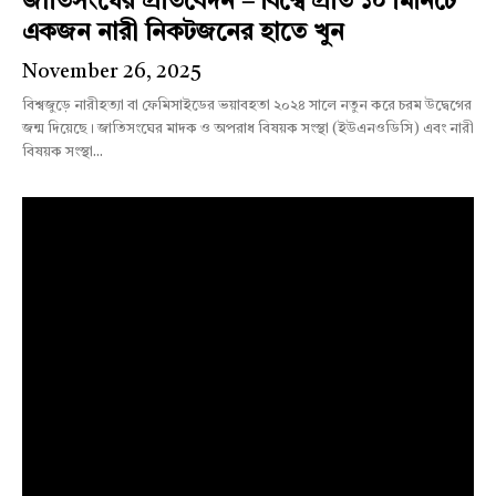
জাতিসংঘের প্রতিবেদন – বিশ্বে প্রতি ১০ মিনিটে
একজন নারী নিকটজনের হাতে খুন
November 26, 2025
বিশ্বজুড়ে নারীহত্যা বা ফেমিসাইডের ভয়াবহতা ২০২৪ সালে নতুন করে চরম উদ্বেগের
জন্ম দিয়েছে। জাতিসংঘের মাদক ও অপরাধ বিষয়ক সংস্থা (ইউএনওডিসি) এবং নারী
বিষয়ক সংস্থা...