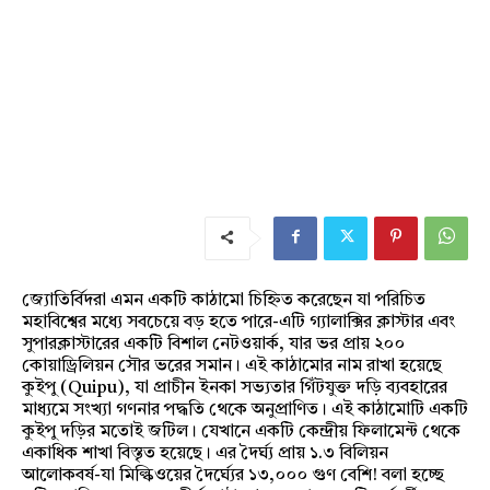
জ্যোতির্বিদরা এমন একটি কাঠামো চিহ্নিত করেছেন যা পরিচিত
মহাবিশ্বের মধ্যে সবচেয়ে বড় হতে পারে-এটি গ্যালাক্সির ক্লাস্টার এবং
সুপারক্লাস্টারের একটি বিশাল নেটওয়ার্ক, যার ভর প্রায় ২০০
কোয়াড্রিলিয়ন সৌর ভরের সমান। এই কাঠামোর নাম রাখা হয়েছে
কুইপু (Quipu), যা প্রাচীন ইনকা সভ্যতার গিঁটযুক্ত দড়ি ব্যবহারের
মাধ্যমে সংখ্যা গণনার পদ্ধতি থেকে অনুপ্রাণিত। এই কাঠামোটি একটি
কুইপু দড়ির মতোই জটিল। যেখানে একটি কেন্দ্রীয় ফিলামেন্ট থেকে
একাধিক শাখা বিস্তৃত হয়েছে। এর দৈর্ঘ্য প্রায় ১.৩ বিলিয়ন
আলোকবর্ষ-যা মিল্কিওয়ের দৈর্ঘ্যের ১৩,০০০ গুণ বেশি! বলা হচ্ছে