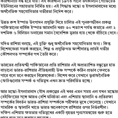
কারখানাটি বন্ধ হয়ে যায়। এই কারখানা ১৯৭৩ সালে তৎকালীন সোভিয়েত
ইউনিয়নের সহায়তায় নির্মিত হয়। এই সিদ্ধান্ত মস্কো ও ইসলামাবাদের মধ্যে
অর্থনৈতিক সহযোগিতার গভীরতা নির্দেশ করে।
উন্নত রুশ ইস্পাত উৎপাদন প্রযুক্তি দিয়ে চালিত এই পুনরুজ্জীবন প্রকল্প
পাকিস্তানের বার্ষিক ইস্পাত আমদানি খরচ ৩০ শতাংশ পর্যন্ত কমাতে এবং ২
দশমিক ৬ বিলিয়ন ডলারের সমান বৈদেশিক মুদ্রার ব্যয় থেকে বাঁচিয়ে দেবে।
যদিও রাশিয়া বলছে, এই চুক্তি শুধু অর্থনৈতিক সহযোগিতার জন্য। কিন্তু
বিশেষজ্ঞেরা সতর্ক করছেন, শিল্প ও প্রযুক্তিগত অংশীদারত্ব প্রায়ই গভীর
কৌশলগত সম্পর্কের পথ তৈরি করে।
ভারতের প্রতিদ্বন্দ্বী পাকিস্তানের প্রতি রাশিয়ার এই অপ্রত্যাশিত বন্ধুত্বের হাত
বাড়ানো ভারত-রাশিয়ার ঐতিহ্যবাহী উষ্ণ সম্পর্কে কঠিন প্রভাব ফেলতে
পারে বলে মনে করছেন বিশ্লেষকেরা। বিশেষ করে যেখানে ভূরাজনৈতিক
জোটগুলোর সম্পর্ক ও গতিমুখ এখন দ্রুত পরিবর্তিত হচ্ছে।
আর মস্কো-ইসলামাবাদ যৌথ প্রকল্পের এই খবর এমন সময় এল যখন মস্কোর
বেইজিংয়ের সঙ্গে আরও বেশি ঘনিষ্ঠতা এবং এশিয়ায় জ্বালানি ও প্রতিরক্ষা
সম্পর্কের বিবর্তন ভারত-রাশিয়া সম্পর্ককে পরীক্ষার মুখে ফেলেছে। যেখানে
সামরিক ও জ্বালানি খাতে ভারত অনেকাংশে রাশিয়ার ওপর নির্ভরশীল।
দক্ষিণ এশিয়ায় ক্ষমতার গতিমুখের একটি বৃহত্তর পুনঃসমন্বয়ের শুরু হতে