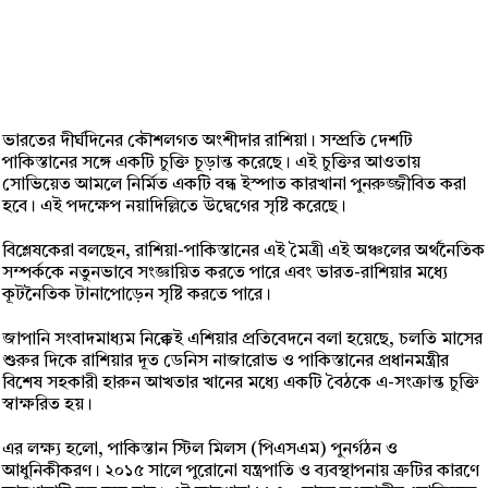
ভারতের দীর্ঘদিনের কৌশলগত অংশীদার রাশিয়া। সম্প্রতি দেশটি
পাকিস্তানের সঙ্গে একটি চুক্তি চূড়ান্ত করেছে। এই চুক্তির আওতায়
সোভিয়েত আমলে নির্মিত একটি বন্ধ ইস্পাত কারখানা পুনরুজ্জীবিত করা
হবে। এই পদক্ষেপ নয়াদিল্লিতে উদ্বেগের সৃষ্টি করেছে।
বিশ্লেষকেরা বলছেন, রাশিয়া-পাকিস্তানের এই মৈত্রী এই অঞ্চলের অর্থনৈতিক
সম্পর্ককে নতুনভাবে সংজ্ঞায়িত করতে পারে এবং ভারত-রাশিয়ার মধ্যে
কূটনৈতিক টানাপোড়েন সৃষ্টি করতে পারে।
জাপানি সংবাদমাধ্যম নিক্কেই এশিয়ার প্রতিবেদনে বলা হয়েছে, চলতি মাসের
শুরুর দিকে রাশিয়ার দূত ডেনিস নাজারোভ ও পাকিস্তানের প্রধানমন্ত্রীর
বিশেষ সহকারী হারুন আখতার খানের মধ্যে একটি বৈঠকে এ-সংক্রান্ত চুক্তি
স্বাক্ষরিত হয়।
এর লক্ষ্য হলো, পাকিস্তান স্টিল মিলস (পিএসএম) পুনর্গঠন ও
আধুনিকীকরণ। ২০১৫ সালে পুরোনো যন্ত্রপাতি ও ব্যবস্থাপনায় ত্রুটির কারণে