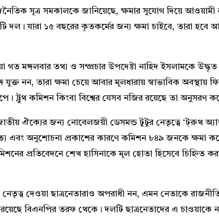
জনৈতিক সূত্র সমকালকে জানিয়েছে, ক্ষমার সুযোগ দিয়ে আওয়ামী লী
কটি দল। যারা ১৫ বছরের কৃতকর্মের জন্য ক্ষমা চাইবে, তারা হব
য়া গত মঙ্গলবার তথ্য ও সম্প্রচার উপদেষ্টা নাহিদ ইসলামকে উদ্ধ
যুক্ত নন, তারা ক্ষমা চেয়ে আবার মূলধারায় স্বাভাবিক অবস্থায় ফ
 ধাপে। ট্রুথ কমিশন কিংবা বিশ্বের যেসব নজির রয়েছে তা অনুসরণ ক
াতীয় ঐক্যের জন্য নোবেলজয়ী ডেসমন্ড টুটুর নেতৃত্বে ‘ট্‌রুথ অ
ঙ্গ সত্য এবং অনুশোচনা প্রকাশের কারণে কমিশন ৮৪৯ জনকে ক্ষমা কর
িশনের প্রতিবেদনে শেখ হাসিনাকে মূল হোতা হিসেবে চিহ্নিত 
 নেতৃত্ব দেওয়া ছাত্রনেতারাও অপরাধী নন, এমন নেতাকে রাজনীত
রয়েছে বিএনপির তরফ থেকে। দলটি ছাত্রনেতাদের এ চাওয়াকে নতু