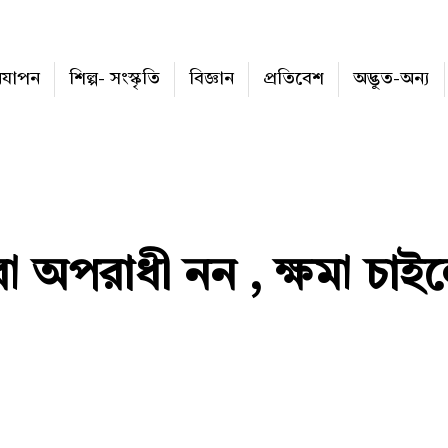
নযাপন
শিল্প- সংস্কৃতি
বিজ্ঞান
প্রতিবেশ
অদ্ভুত-অন্য
া অপরাধী নন , ক্ষমা চাই