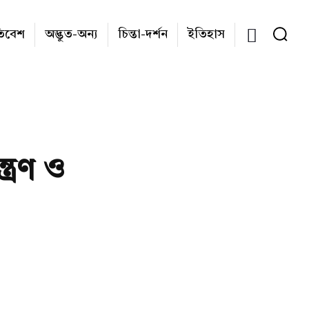
তিবেশ
অদ্ভুত-অন্য
চিন্তা-দর্শন
ইতিহাস
্ত্রণ ও