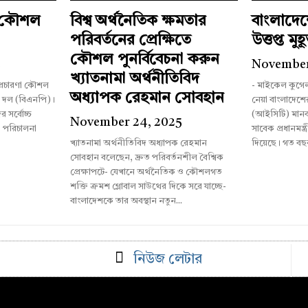
ী কৌশল
বিশ্ব অর্থনৈতিক ক্ষমতার
বাংলাদে
পরিবর্তনের প্রেক্ষিতে
উত্তপ্ত মুহূর
কৌশল পুনর্বিবেচনা করুন
5
November
খ্যাতনামা অর্থনীতিবিদ
 প্রচারণা কৌশল
- মাইকেল কুগে
অধ্যাপক রেহমান সোবহান
ী দল (বিএনপি)।
নেয়া বাংলাদেশের আন্তর্জাতিক অপরাধ ট্রাইব্যুনাল
 সর্বোচ্চ
(আইসিটি) মানব
November 24, 2025
া পরিচালনা
সাবেক প্রধানমন্ত্
খ্যাতনামা অর্থনীতিবিদ অধ্যাপক রেহমান
দিয়েছে। গত বছ
সোবহান বলেছেন, দ্রুত পরিবর্তনশীল বৈশ্বিক
প্রেক্ষাপটে- যেখানে অর্থনৈতিক ও কৌশলগত
শক্তি ক্রমশ গ্লোবাল সাউথের দিকে সরে যাচ্ছে-
বাংলাদেশকে তার অবস্থান নতুন...
নিউজ লেটার