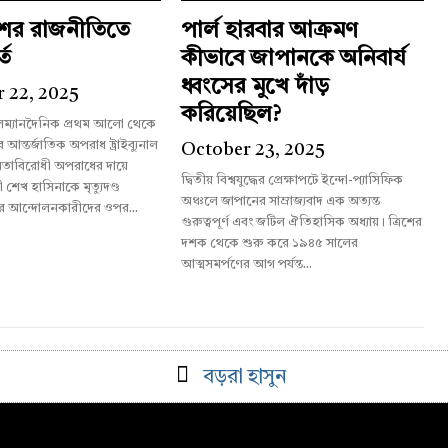
শের রাজনীতিতে
পার্ল হারবার আক্রমণ
্ত
কীভাবে জাপানকে অনিবার্য
ধ্বংসের মুখে দাঁড়
 22, 2025
করিয়েছিল?
লম্যানদৈনিক প্রথম আলো থেকে
October 23, 2025
তাবিরোধী অপরাধের দায়ে
দ্বিতীয় বিশ্বযুদ্ধের প্রেক্ষাপটে ইন্দো-প্যাসিফিক
রী শেখ হাসিনাকে মৃত্যুদণ্ড
অঞ্চলে জাপানের সাম্রাজ্যবাদ এক অত্যন্ত
র আন্দোলনকারীদের ওপর...
গুরুত্বপূর্ণ এবং জটিল ঐতিহাসিক অধ্যায়। ত্রিশের
দশক থেকে শুরু করে ১৯৪৫ সালের
আত্মসমর্পণের আগ পর্যন্ত...
বড়রা হাসুন