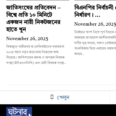
জাতিসংঘের প্রতিবেদন –
বিএনপির নির্বাচন
বিশ্বে প্রতি ১০ মিনিটে
নির্ধারণ। ...
একজন নারী নিকটজনের
November 26, 202
হাতে খুন
নির্বাচনে অংশ নিতে পূর্ণ উদ্যমে
সাজাচ্ছে বাংলাদেশ জাতীয়তাবাদ
November 26, 2025
দলীয় সূত্র বলছে, তরুণ ভোটারদের
বিশ্বজুড়ে নারীহত্যা বা ফেমিসাইডের ভয়াবহতা
অগ্রাধিকার দিয়ে এবারের প্রচারণ
২০২৪ সালে নতুন করে চরম উদ্বেগের জন্ম
করবে...
দিয়েছে। জাতিসংঘের মাদক ও অপরাধ বিষয়ক
সংস্থা (ইউএনওডিসি) এবং নারী বিষয়ক সংস্থা...
খেলুন