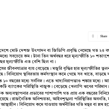
Share
েশে মোট দেশজ উৎপাদন বা জিডিপি প্রবৃদ্ধি নেমেছে গত ২৫ বছরের
্যে সবচেয়ে কম। টানা তিন অর্থবছর ধরে মূল্যস্ফীতি ১০ শত
র মূল্যস্ফীতি এত বেশি ছিল না।
ুষের জীবনযাত্রার ব্যয় বেড়েছে। মজুরি বৃদ্ধির হার মূল্যস্ফীতির ত
। বিনিয়োগ স্থবিরতায় কর্মসংস্থান কমে গেছে সব খাতে, বাড়ছে দর
ত ১০ বছরের মধ্যে সর্বনিম্ন। এতে খাদ্যনিরাপত্তাও শঙ্কার মধ্যে। 
য়েকটি ব্যাংকের পরিস্থিতি নাজুক। বেড়েছে খেলাপি ঋণের পরিমাণ
িক অব্যবস্থাপনার প্রভাবের পাশাপাশি গত প্রায় এক বছরের বিন
িয়েছে। রাজনৈতিক অনিশ্চয়তা, আইনশৃঙ্খলা পরিস্থিতির অবনতি, ম
থাহীন। বিনিয়োগ কমে যাওয়ায় অর্থনীতির গতি মন্থর বা শ্লথ হ