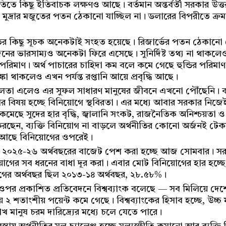
তে কিছু ইতিবাচক লক্ষণও আছে। বর্তমান অন্তর্বর্তী সরকার উত্তরা
মুদ্রার মজুতের পতন ঠেকানো যাচ্ছিল না। ডলারের বিপরীতে ক্রমা
তির কিছু সূচক অনেকটাই সংহত হয়েছে। রিজার্ভের পতন ঠেকানো
ের ভারসাম্যও অনেকটা ফিরে এসেছে। সুনির্দিষ্ট তথ্য না থাকলেও
পরিমাণ। অর্থ পাচারের চাহিদা কম বলে কমে গেছে হুন্ডির পরিমাণ
ঙ্কা থাকলেও এখন পর্যন্ত রপ্তানি আয়ে প্রবৃদ্ধি আছে।
িশীলতা এলেও এর সুফল সাধারণ মানুষের জীবনে এখনো পৌঁছেনি। কা
ন্তার বিষয় হচ্ছে বিনিয়োগে স্থবিরতা। এর মধ্যে আবার সরকার নিজ
কমেছে সুদের হার বৃদ্ধি, জ্বালানি সংকট, রাজনৈতিক অনিশ্চয়তা ও
করছেন, ব্যক্তি বিনিয়োগ না বাড়লে অর্থনীতির কোনো অর্জনই ট
রে আছে বিনিয়োগের ওপরেই।
 ২০২৫-২৬ অর্থবছরের বাজেট পেশ করা হচ্ছে আজ সোমবার। সরকার
 বিনিয়োগের সব ধরনের বাধা দূর করা। এবার মোট বিনিয়োগের হার হ
গের অর্থবছর ছিল ২০১৩-১৪ অর্থবছর, ২৮.৫৮%।
পর প্রকাশিত প্রতিবেদনে বিশ্বব্যাংক বলেছে — সব মিলিয়ে দেশে
য় ২ শতাংশীয় পয়েন্ট কমে গেছে। বিশ্বব্যাংকের হিসাব হচ্ছে, উচ্চ মূ
খ মানুষ চরম দারিদ্র্যের মধ্যে চলে যেতে পারে।