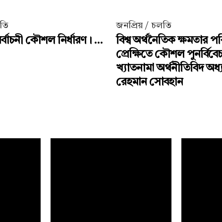
লতি
জনপ্রিয় / চলতি
্বাচনী কৌশল নির্ধারণ। ...
বিশ্ব অর্থনৈতিক ক্ষমতার পর
প্রেক্ষিতে কৌশল পুনর্বিবে
খ্যাতনামা অর্থনীতিবিদ অধ
রেহমান সোবহান